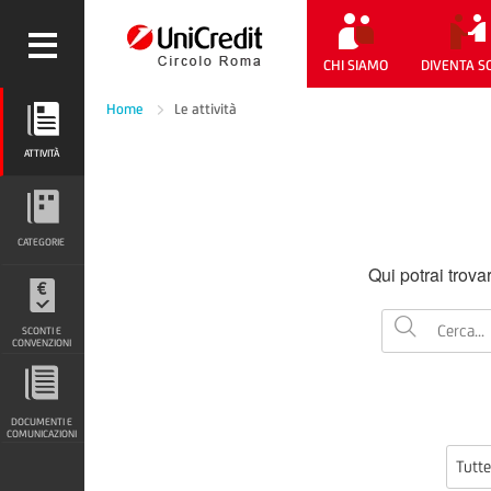
CHI SIAMO
DIVENTA S
Home
Le attività
ATTIVITÀ
ATTIVITÀ
CATEGORIE
CATEGORIE
Qui potrai trova
SCONTI E CONVENZIONI
SCONTI E
CONVENZIONI
DOCUMENTI E COMUNICAZIONI
DOCUMENTI E
COMUNICAZIONI
Tutte