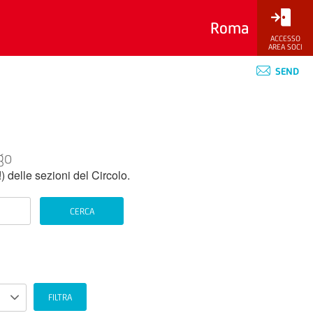
Roma
ACCESSO
AREA SOCI
SEND
go
!) delle sezioni del Circolo.
CERCA
FILTRA