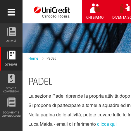
CHI SIAMO
DIVENTA S
ATTIVITÀ
ATTIVITÀ
CATEGORIE
Home
Padel
CATEGORIE
PADEL
SCONTI E CONVENZIONI
SCONTI E
CONVENZIONI
La sezione Padel riprende la propria attività dopo
Si propone di partecipare a tornei a squadre ed ind
DOCUMENTI E COMUNICAZIONI
DOCUMENTI E
Nella pagina delle attività, potete trovare tutte le i
COMUNICAZIONI
Luca Maida - email di riferimento
clicca qui