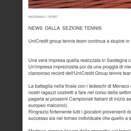
NAZIONALE / SPORT
NEWS DALLA SEZIONE TENNIS
UniCredit group tennis team continua a stupire in
Una vera impresa quella realizzata in Sardegna co
Un'impresa impreziosita poi da una pioggia di meda
clamoroso record dell'UniCredit Group tennis team c
La battaglia nella finale con i tedeschi di Monaco 
nostri ragazzi costretti a fare nel corso della set
pagarla ai prossimi Campionati Italiani di inizio 
europeo malconci).
Ringrazio fortemente tutti i giocatori provenienti da
successo sia nel torneo individuale che quello a 
Meritano almeno l'onore delle cronache nei tornei in