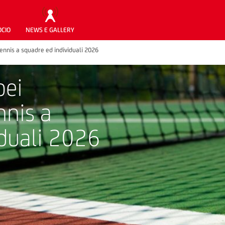
OCIO
NEWS E GALLERY
ennis a squadre ed individuali 2026
pei
nnis a
iduali 2026