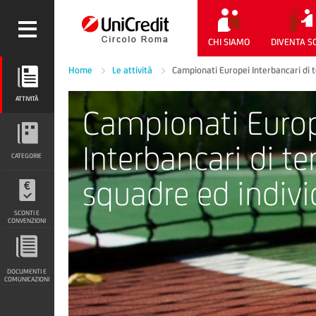
CHI SIAMO
DIVENTA S
Home
Le attività
Campionati Europei Interbancari di t
ATTIVITÀ
ATTIVITÀ
Campionati Euro
CATEGORIE
Interbancari di te
CATEGORIE
squadre ed indiv
SCONTI E CONVENZIONI
SCONTI E
CONVENZIONI
DOCUMENTI E COMUNICAZIONI
DOCUMENTI E
COMUNICAZIONI