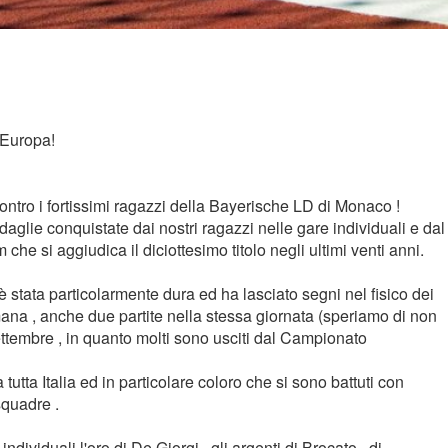
 Europa!
ntro i fortissimi ragazzi della Bayerische LD di Monaco !
glie conquistate dai nostri ragazzi nelle gare individuali e dal
he si aggiudica il diciottesimo titolo negli ultimi venti anni.
è stata particolarmente dura ed ha lasciato segni nel fisico dei
timana , anche due partite nella stessa giornata (speriamo di non
settembre , in quanto molti sono usciti dal Campionato
 tutta Italia ed in particolare coloro che si sono battuti con
squadre .
dividuali l'oro di De Giorgi , gli argenti di Brocato , di